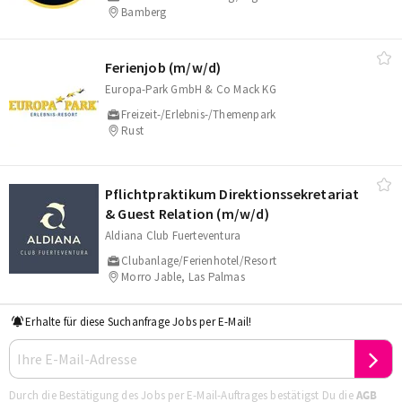
Bamberg
Ferienjob (m/​w/​d)
Europa-Park GmbH & Co Mack KG
Freizeit-/Erlebnis-/Themenpark
Rust
Pflichtpraktikum Direktionssekretariat
& Guest Relation (m/​w/​d)
Aldiana Club Fuerteventura
Clubanlage/Ferienhotel/Resort
Morro Jable, Las Palmas
Erhalte für diese Suchanfrage Jobs per E-Mail!
Durch die Bestätigung des Jobs per E-Mail-Auftrages bestätigst Du die
AGB