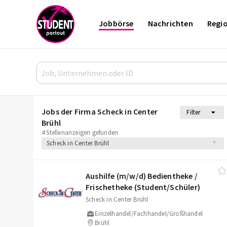
Jobbörse
Nachrichten
Regi
Jobs der Firma Scheck in Center
Filter
Brühl
4 Stellenanzeigen gefunden
Scheck in Center Brühl
Aushilfe (m/​w/​d) Bedientheke /​
Frischetheke (Student/​Schüler)
Scheck in Center Brühl
Einzelhandel/Fachhandel/Großhandel
Brühl