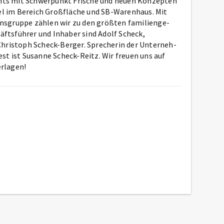
­ments mit Schwer­punkt Fri­sche und neu­en Kon­zep­ten
del im Be­reich Groß­flä­che und SB-Wa­ren­haus. Mit
ns­grup­pe zäh­len wir zu den größ­ten fa­mi­lien­ge­
äfts­füh­rer und In­ha­ber sind Adolf Scheck,
hristoph Scheck-Berger. Spre­cher­in der Un­ter­neh­
west ist Su­san­ne Scheck-Reitz. Wir freuen uns auf
rlagen!