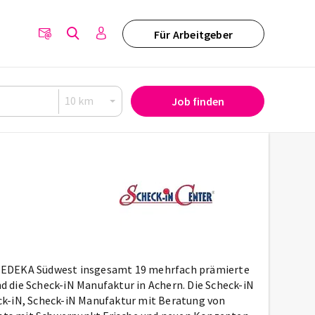
Für Arbeitgeber
Job finden
 der EDEKA Süd­west ins­ge­samt 19 mehr­fach prämierte
und die Scheck-iN Manufaktur in Achern. Die Scheck-iN
heck-iN, Scheck-iN Manufaktur mit Beratung von