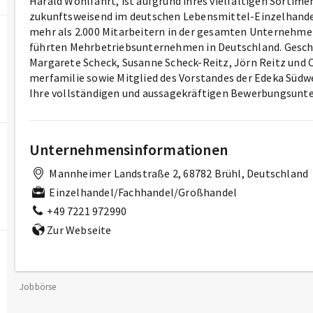
Harald Wohlfahrt, ist auf­grund ih­res viel­fäl­ti­gen Sor­ti
zu­kunfts­wei­send im deut­schen Le­bens­mit­tel-Ein­zel­han­
mehr als 2.000 Mit­ar­bei­tern in der ge­sam­ten Un­ter­neh­me
führ­ten Mehr­be­triebs­un­ter­neh­men in Deutsch­land. Ge­sch
Margarete Scheck, Su­san­ne Scheck-Reitz, Jörn Reitz und C
mer­fa­mi­lie so­wie Mit­glied des Vor­stan­des der Edeka Süd­
Ihre vollständigen und aussagekräftigen Bewerbungsunte
Unternehmensinformationen
Mannheimer Landstraße 2, 68782 Brühl, Deutschland
Einzelhandel/Fachhandel/Großhandel
+49 7221 972990
Zur Webseite
Jobbörse