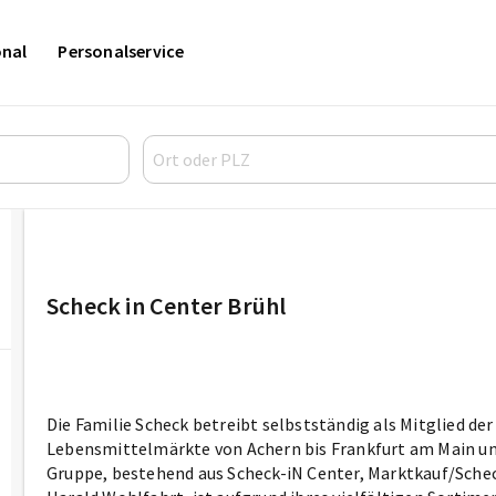
onal
Personalservice
Scheck in Center Brühl
Die Fa­mi­lie Scheck be­treibt selbst­stän­dig als Mit­glied
Le­bens­mit­tel­märk­te von Achern bis Frank­furt am Main 
Grup­pe, be­ste­hend aus Scheck-iN Cen­ter, Markt­kauf/Sc