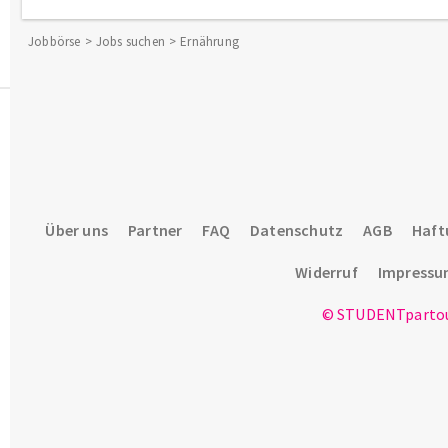
Jobbörse
Jobs suchen
Ernährung
Über uns
Partner
FAQ
Datenschutz
AGB
Haft
Widerruf
Impress
© STUDENTpartou