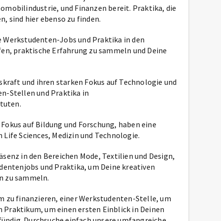
omobilindustrie, und Finanzen bereit. Praktika, die
, sind hier ebenso zu finden.
he Werkstudenten-Jobs und Praktika in den
lfen, praktische Erfahrung zu sammeln und Deine
nskraft und ihren starken Fokus auf Technologie und
n-Stellen und Praktika in
tuten.
 Fokus auf Bildung und Forschung, haben eine
 Life Sciences, Medizin und Technologie.
äsenz in den Bereichen Mode, Textilien und Design,
udentenjobs und Praktika, um Deine kreativen
en zu sammeln.
m zu finanzieren, einer Werkstudenten-Stelle, um
 Praktikum, um einen ersten Einblick in Deinen
ündig. Durchsuche einfach unsere umfangreiche