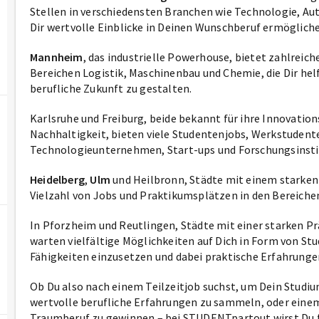
Stellen in verschiedensten Branchen wie Technologie, Aut
Dir wertvolle Einblicke in Deinen Wunschberuf ermöglichen
Mannheim
, das industrielle Powerhouse, bietet zahlreic
Bereichen Logistik, Maschinenbau und Chemie, die Dir he
berufliche Zukunft zu gestalten.
Karlsruhe und Freiburg, beide bekannt für ihre Innovatio
Nachhaltigkeit, bieten viele Studentenjobs, Werkstudente
Technologieunternehmen, Start-ups und Forschungsinsti
Heidelberg
,
Ulm
und Heilbronn, Städte mit einem starken
Vielzahl von Jobs und Praktikumsplätzen in den Bereichen
In Pforzheim und Reutlingen, Städte mit einer starken Pr
warten vielfältige Möglichkeiten auf Dich in Form von St
Fähigkeiten einzusetzen und dabei praktische Erfahrung
Ob Du also nach einem Teilzeitjob suchst, um Dein Studiu
wertvolle berufliche Erfahrungen zu sammeln, oder einem
Traumberuf zu gewinnen – bei STUDENTpartout wirst Du f